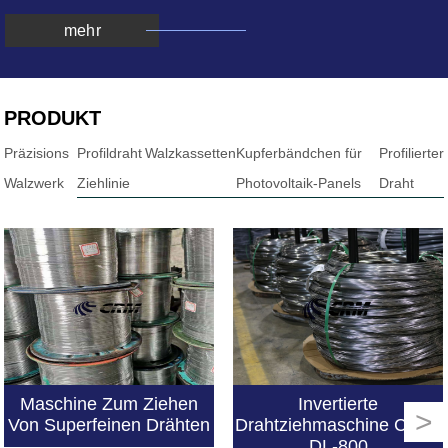
mehr
PRODUKT
Präzisions
Profildraht
Walzkassetten
Kupferbändchen für
Profilierter
Walzwerk
Ziehlinie
Photovoltaik-Panels
Draht
Maschine Zum Ziehen
Invertierte
>
Von Superfeinen Drähten
Drahtziehmaschine CRM-
Geformter Edelstahldraht vom besten chinesischen Hersteller
Geformter Edelstahldraht Vom Besten Chinesischen Hersteller
DL-800