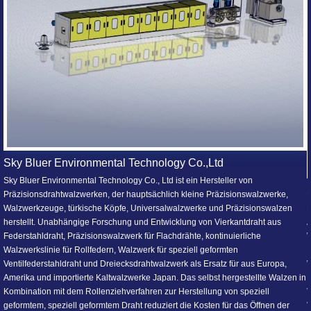
d
eller von
Sky Bluer Environmental Technology Co.,Ltd
äzisionswalzwerke,
Hauptprodukte (klassifiziert nach Anwendungsindustrie):
d Präzisionswalzen
Anwendung in der Eisendrahtindustrie: Duo-Walzwerk; sym
ierkantdraht aus
Walzwerk; asymmetrisches Quarto-Walzwerk; Universalwalz
inuierliche
Kopfwalzwerk; symmetrisches Quarto-Walzwerk; asymmetri
rmten
Walzwerk ; Universalwalzeisen.
tz für aus Europa,
 hergestellte Walzen in
Verwendet in der Eisenmetallbandindustrie: Zweiwalzen-B
 von speziell
Vierwalzen-Bandwalzwerk; Pulvermetallurgie-Bandwalzwer
 für das Öffnen der