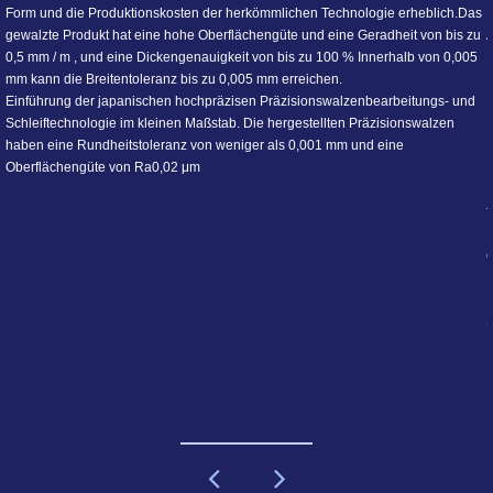
Heizbandwalzwerk; Bandsäge-Stahlbandwalzwerk.
nologie erheblich.Das
Anwendung in der Nichteisenmetallindustrie: Photovoltaik-
e Geradheit von bis zu
Kupferfoliendraht-Kalander; Bandsammelschienen-Walzwerk
% Innerhalb von 0,005
Dreiecksband-Kalandrier- und Streckzinnbeschichtungsmasc
Flachdraht-Kalandrier- und Streckmaschine für Elektrofahr
zenbearbeitungs- und
Energie; Lithiumbatterie-Kupferfolienkalander; speziell gefo
n Präzisionswalzen
Kontaktkalander; 5G-T-Block-Walzwerk; Transpositionsdraht
 und eine
Kalandrier- und Streckungs-Produktionslinie; Runddraht-R
Produktionslinie für speziell geformten Draht: Edelstahl-D
für Siebe; speziell geformtes Stahldraht-Walzwerk für Kolbe
Flachdraht-Durchlaufwalzwerk für Wischer; Edelstahl-Flach
elektrischer Heizung; Titan-Nickel-Speicher Drahtwalzwerk 
Legierung; Titan-Niob-Supraleiter Drahtwalzwerk; speziell 
Drahtstrecken, Polieren und Reinigen der Produktionslinie;
Stahldrahtwalzwerk für Unterseekabelpanzerung; Edelstahl
Flachdraht-Durchlaufwalzwerk; Kohlenstoff Kontinuierliche
Flachdraht aus Stahl für Schraubenfedern; Kontinuierliches
Metallkartenbekleidung aus Stahldraht; Kontinuierliches Wal
Reedblech.