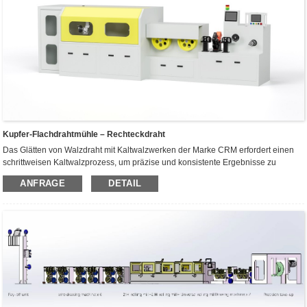
Kupfer-Flachdrahtmühle – Rechteckdraht
Das Glätten von Walzdraht mit Kaltwalzwerken der Marke CRM erfordert einen
schrittweisen Kaltwalzprozess, um präzise und konsistente Ergebnisse zu
gewährleisten. Hier finden Sie eine Anleitung zur Herstellung von Flachdraht mit
ANFRAGE
DETAIL
einem Präzisionswalzwerk: