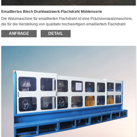
Emailliertes Blech Drahtwalzwerk-Flachdraht Mühlenserie
Die Walzmaschine für emaillierten Flachdraht ist eine Präzisionswalzmaschine,
die für die Herstellung von qualitativ hochwertigem emailliertem Flachdraht
konzipiert ist. Die Produktionslinie nutzt einen einzigartigen Walz- und
ANFRAGE
DETAIL
Ziehprozess, der sicherstellt, dass der Draht nach anspruchsvollen
Flachdrahtstandards hergestellt wird, was zu Drähten von außergewöhnlicher
Qualität führt.Flachdraht Mühlenserie