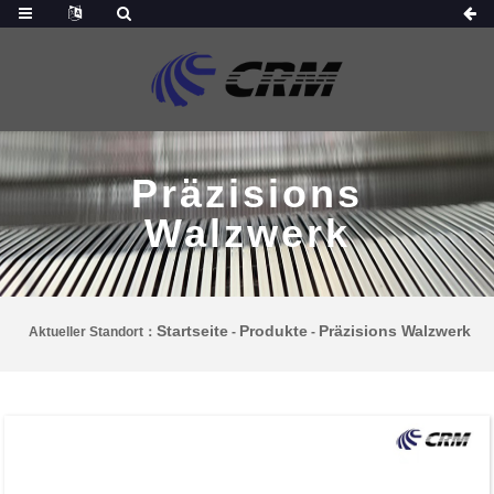
Präzisions
Walzwerk
Startseite
Produkte
Präzisions Walzwerk
Aktueller Standort：
-
-