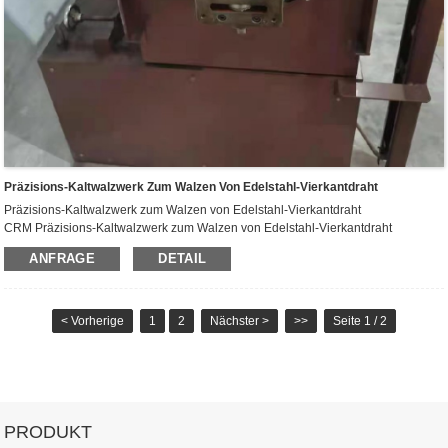
Präzisions-Kaltwalzwerk Zum Walzen Von Edelstahl-Vierkantdraht
Präzisions-Kaltwalzwerk zum Walzen von Edelstahl-Vierkantdraht
CRM Präzisions-Kaltwalzwerk zum Walzen von Edelstahl-Vierkantdraht
Komplette Produktionslinien für Ihr FLACH und PROFIL
ANFRAGE
DETAIL
Es ist möglich, hochpräzise Experimente zum Walzen von flachen und geformten
Drähten von runden Einlassdrähten durchzuführen.
< Vorherige
1
2
Nächster >
>>
Seite 1 / 2
Verwendung: Zum Walzen von Mikroflachdraht, Vierkantdraht, Rechteckdraht,
aber auch Keildraht, Fünfkantdraht, Sechskantdraht, Halbkreisdraht.
CRM baut aus unserem modularen Komponentenprogramm eine optimal auf
Ihre Anforderungen abgestimmte Produktionslinie. Dabei verstehen wir uns als
Systemlieferant, der Ihre Anlage plant, konstruiert, baut, liefert und in Betrieb
PRODUKT
nimmt.