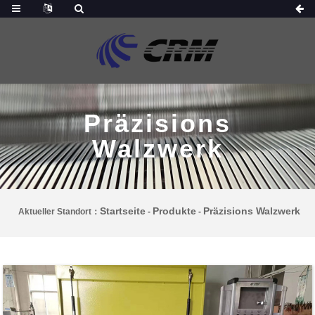
Präzisions
Walzwerk
Startseite
Produkte
Präzisions Walzwerk
Aktueller Standort：
-
-