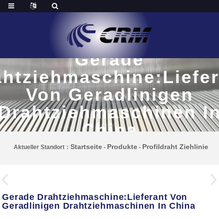
Gerade
ahtziehmaschine:Liefer
Von Geradlinigen
Drahtziehmaschinen I
China
Startseite
Produkte
Profildraht Ziehlinie
Aktueller Standort：
-
-
Gerade Drahtziehmaschine:Lieferant Von
Geradlinigen Drahtziehmaschinen In China