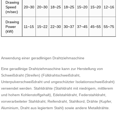
Drawing
Speed
20~30
20~30
18~25
18~25
15~20
15~20
12~16
(m/sec)
Drawing
Power
11~15
15~22
22~30
30~37
37~45
45~55
55~75
(kW)
Anwendung einer geradlinigen Drahtziehmaschine
Eine geradlinige Drahtziehmaschine kann zur Herstellung von
Schweißdraht (Streifen) (Fülldrahtschweißdraht,
Unterpulverschweißdraht und ungeschützter Isolationsschweißdraht)
verwendet werden. Stahldrähte (Stahldraht mit niedrigem, mittlerem
und hohem Kohlenstoffgehalt), Edelstahldraht, Federstahldraht,
vorverarbeiteter Stahldraht, Reifendraht, Stahlkord, Drähte (Kupfer,
Aluminium, Draht aus legiertem Stahl) sowie andere Metalldrähte.