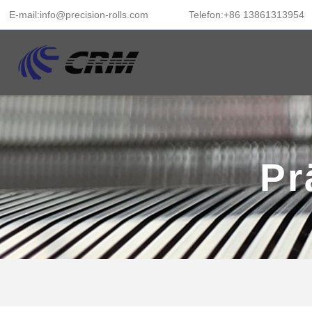
E-mail:info@precision-rolls.com
Telefon:+86 13861313954
Pr