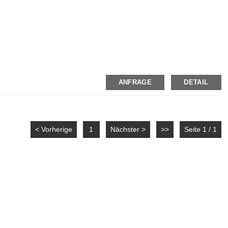
ANFRAGE
DETAIL
< Vorherige
1
Nächster >
>>
Seite 1 / 1