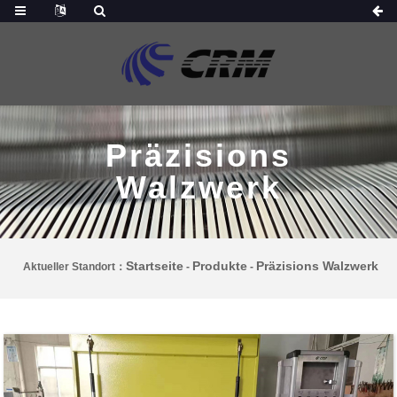
Präzisions
Walzwerk
Startseite
Produkte
Präzisions Walzwerk
Aktueller Standort：
-
-