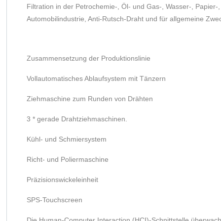
Filtration in der Petrochemie-, Öl- und Gas-, Wasser-, Papier-,
Automobilindustrie, Anti-Rutsch-Draht und für allgemeine Zwe
Zusammensetzung der Produktionslinie
Vollautomatisches Ablaufsystem mit Tänzern
Ziehmaschine zum Runden von Drähten
3 * gerade Drahtziehmaschinen.
Kühl- und Schmiersystem
Richt- und Poliermaschine
Präzisionswickeleinheit
SPS-Touchscreen
Die Human-Computer Interaction (HCI)-Schnittstelle überwac