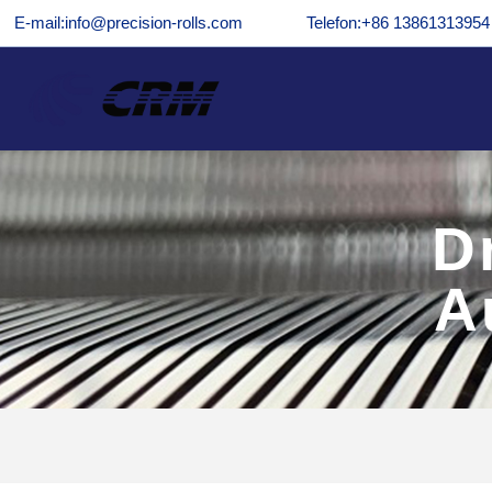
E-mail:info@precision-rolls.com
Telefon:+86 13861313954
D
A