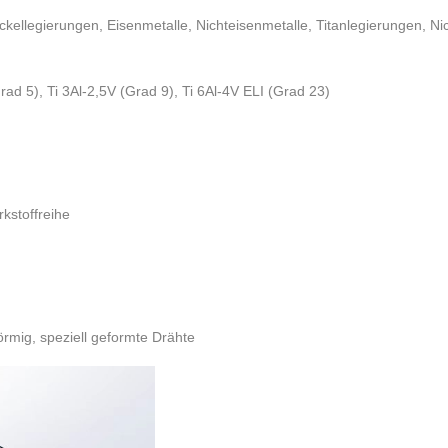
ckellegierungen, Eisenmetalle, Nichteisenmetalle, Titanlegierungen, Ni
rad 5), Ti 3Al-2,5V (Grad 9), Ti 6Al-4V ELI (Grad 23)
rkstoffreihe
förmig, speziell geformte Drähte