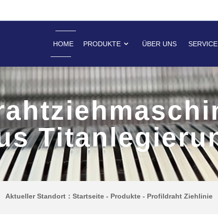
HOME
PRODUKTE
ÜBER UNS
SERVICE
rahtziehmaschi
us Titanlegieru
Aktueller Standort：
Startseite
-
Produkte
-
Profildraht Ziehlinie