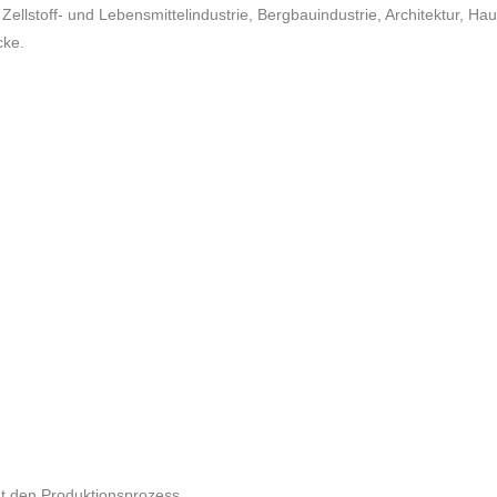
 Zellstoff- und Lebensmittelindustrie, Bergbauindustrie, Architektur, Ha
cke.
ht den Produktionsprozess