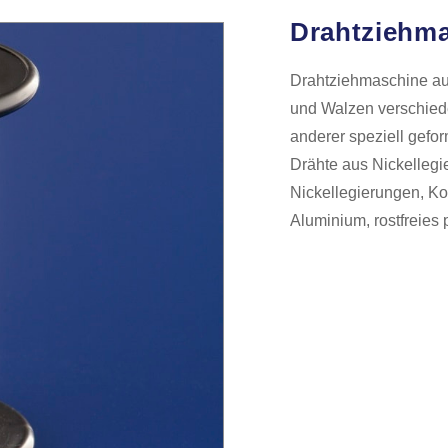
Drahtziehma
Drahtziehmaschine au
und Walzen verschiede
anderer speziell gefor
Drähte aus Nickellegi
Nickellegierungen, Kob
Aluminium, rostfreies p